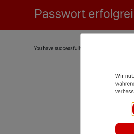
Passwort erfolgre
You have successfully reset your password.
Wir nut
während
verbess